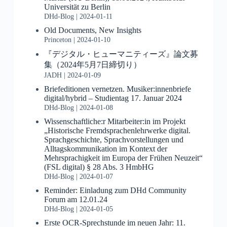
Universität zu Berlin
DHd-Blog
2024-01-11
Old Documents, New Insights
Princeton
2024-01-10
『デジタル・ヒューマニティーズ』論文募
集（2024年5月7日締切り）
JADH
2024-01-09
Briefeditionen vernetzen. Musiker:innenbriefe
digital/hybrid – Studientag 17. Januar 2024
DHd-Blog
2024-01-08
Wissenschaftliche:r Mitarbeiter:in im Projekt
„Historische Fremdsprachenlehrwerke digital.
Sprachgeschichte, Sprachvorstellungen und
Alltagskommunikation im Kontext der
Mehrsprachigkeit im Europa der Frühen Neuzeit“
(FSL digital) § 28 Abs. 3 HmbHG
DHd-Blog
2024-01-07
Reminder: Einladung zum DHd Community
Forum am 12.01.24
DHd-Blog
2024-01-05
Erste OCR-Sprechstunde im neuen Jahr: 11.