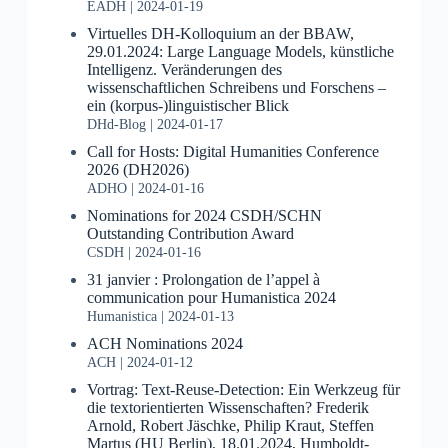
EADH
2024-01-19
Virtuelles DH-Kolloquium an der BBAW,
29.01.2024: Large Language Models, künstliche
Intelligenz. Veränderungen des
wissenschaftlichen Schreibens und Forschens –
ein (korpus-)linguistischer Blick
DHd-Blog
2024-01-17
Call for Hosts: Digital Humanities Conference
2026 (DH2026)
ADHO
2024-01-16
Nominations for 2024 CSDH/SCHN
Outstanding Contribution Award
CSDH
2024-01-16
31 janvier : Prolongation de l’appel à
communication pour Humanistica 2024
Humanistica
2024-01-13
ACH Nominations 2024
ACH
2024-01-12
Vortrag: Text-Reuse-Detection: Ein Werkzeug für
die textorientierten Wissenschaften? Frederik
Arnold, Robert Jäschke, Philip Kraut, Steffen
Martus (HU Berlin), 18.01.2024, Humboldt-