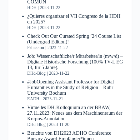
COMÚN
HDH
2023-11-22
¿Quieres organizar el VII Congreso de la HDH
en 2025?
HDH
2023-11-22
Check Out Our Curated Spring ’24 Course List
(Undergrad Edition)!
Princeton
2023-11-22
Job: Wissenschaftliche/r Mitarbeiter/in (m/w/d) –
Digitale Historische Forschung (100% TV-L EG
13, für 5 Jahre).
DHd-Blog
2023-11-22
#JobOpening Assistant Professor for Digital
Humanities in the Study of Religion – Ruhr
University Bochum
EADH
2023-11-21
Virtuelles DH-Kolloquium an der BBAW,
27.11.2023: Neues aus dem Maschinenraum der
Korpus-Annotation
DHd-Blog
2023-11-20
Berichte von DH2023 ADHO Conference
Bursary Award Empfänger*innen