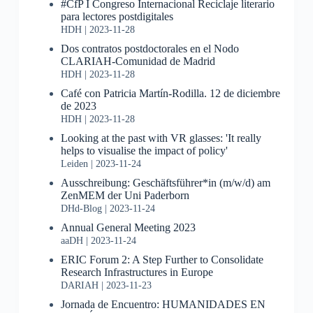
#CfP I Congreso Internacional Reciclaje literario
para lectores postdigitales
HDH
2023-11-28
Dos contratos postdoctorales en el Nodo
CLARIAH-Comunidad de Madrid
HDH
2023-11-28
Café con Patricia Martín-Rodilla. 12 de diciembre
de 2023
HDH
2023-11-28
Looking at the past with VR glasses: 'It really
helps to visualise the impact of policy'
Leiden
2023-11-24
Ausschreibung: Geschäftsführer*in (m/w/d) am
ZenMEM der Uni Paderborn
DHd-Blog
2023-11-24
Annual General Meeting 2023
aaDH
2023-11-24
ERIC Forum 2: A Step Further to Consolidate
Research Infrastructures in Europe
DARIAH
2023-11-23
Jornada de Encuentro: HUMANIDADES EN