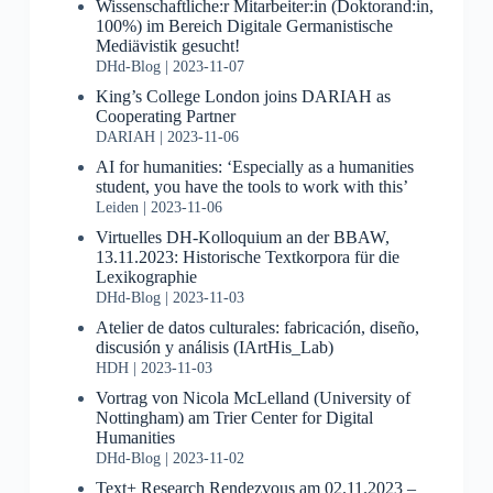
Wissenschaftliche:r Mitarbeiter:in (Doktorand:in,
100%) im Bereich Digitale Germanistische
Mediävistik gesucht!
DHd-Blog
2023-11-07
King’s College London joins DARIAH as
Cooperating Partner
DARIAH
2023-11-06
AI for humanities: ‘Especially as a humanities
student, you have the tools to work with this’
Leiden
2023-11-06
Virtuelles DH-Kolloquium an der BBAW,
13.11.2023: Historische Textkorpora für die
Lexikographie
DHd-Blog
2023-11-03
Atelier de datos culturales: fabricación, diseño,
discusión y análisis (IArtHis_Lab)
HDH
2023-11-03
Vortrag von Nicola McLelland (University of
Nottingham) am Trier Center for Digital
Humanities
DHd-Blog
2023-11-02
Text+ Research Rendezvous am 02.11.2023 –