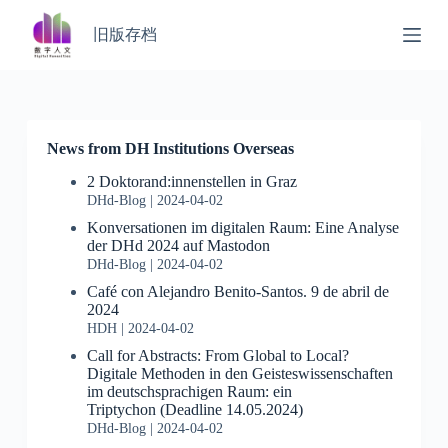
S
旧版存档
k
i
p
t
o
c
o
News from DH Institutions Overseas
n
t
2 Doktorand:innenstellen in Graz
e
DHd-Blog
2024-04-02
n
Konversationen im digitalen Raum: Eine Analyse
t
der DHd 2024 auf Mastodon
DHd-Blog
2024-04-02
Café con Alejandro Benito-Santos. 9 de abril de
2024
HDH
2024-04-02
Call for Abstracts: From Global to Local?
Digitale Methoden in den Geisteswissenschaften
im deutschsprachigen Raum: ein
Triptychon (Deadline 14.05.2024)
DHd-Blog
2024-04-02