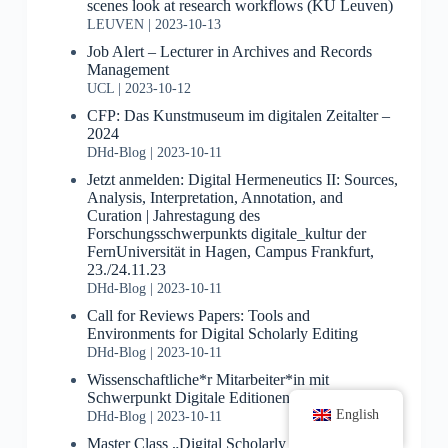
scenes look at research workflows (KU Leuven)
LEUVEN
2023-10-13
Job Alert – Lecturer in Archives and Records
Management
UCL
2023-10-12
CFP: Das Kunstmuseum im digitalen Zeitalter –
2024
DHd-Blog
2023-10-11
Jetzt anmelden: Digital Hermeneutics II: Sources,
Analysis, Interpretation, Annotation, and
Curation | Jahrestagung des
Forschungsschwerpunkts digitale_kultur der
FernUniversität in Hagen, Campus Frankfurt,
23./24.11.23
DHd-Blog
2023-10-11
Call for Reviews Papers: Tools and
Environments for Digital Scholarly Editing
DHd-Blog
2023-10-11
Wissenschaftliche*r Mitarbeiter*in mit
Schwerpunkt Digitale Editionen gesucht
English
DHd-Blog
2023-10-11
Master Class „Digital Scholarly Editing“