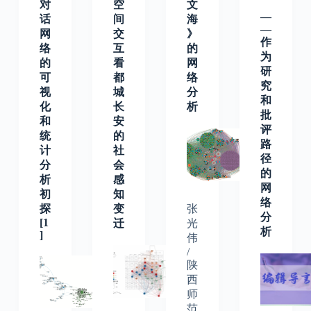
对
空
文
—
话
间
海
—
网
交
》
作
络
互
的
为
的
看
网
研
可
都
络
究
视
城
分
和
化
长
析
批
和
安
评
统
的
路
计
社
径
分
会
的
析
感
网
初
知
络
探
变
张
分
[1
迁
光
析
]
伟
/
陕
西
师
范