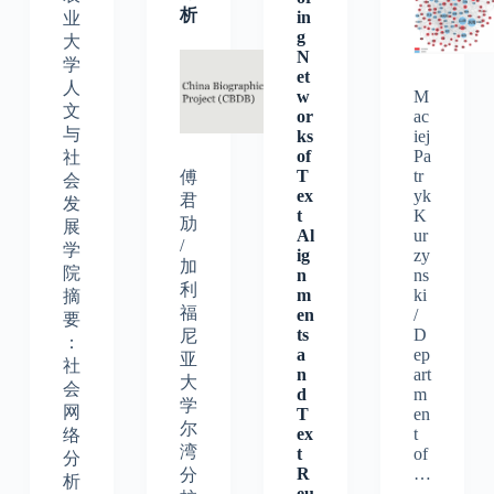
析
in
业
g
大
N
学
et
人
w
M
文
or
ac
与
ks
iej
of
Pa
社
T
tr
傅
会
ex
yk
君
发
t
K
劢
展
Al
ur
/
学
ig
zy
加
院
n
ns
利
m
ki
摘
福
en
/
要
ts
D
尼
：
a
ep
亚
社
n
art
大
会
d
m
学
网
T
en
尔
ex
t
络
湾
t
of
分
R
…
分
析
eu