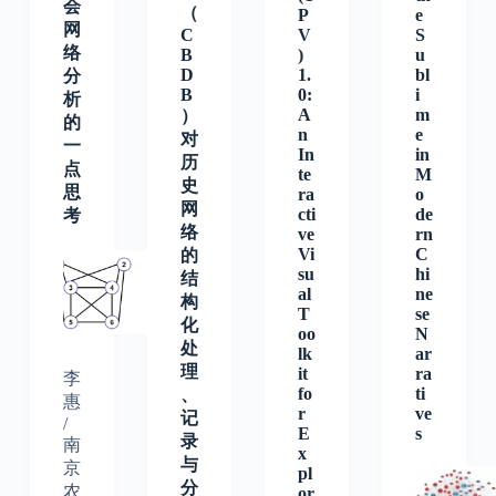
会
（
P
e
网
C
V
S
络
B
)
u
D
1.
bl
分
B
0:
i
析
A
m
）
的
n
e
对
一
In
in
历
点
te
M
史
思
ra
o
网
cti
de
考
络
ve
rn
Vi
C
的
su
hi
结
al
ne
构
T
se
化
oo
N
处
lk
ar
理
it
ra
李
fo
ti
、
惠
r
ve
记
/
E
s
录
南
x
与
京
pl
分
农
or