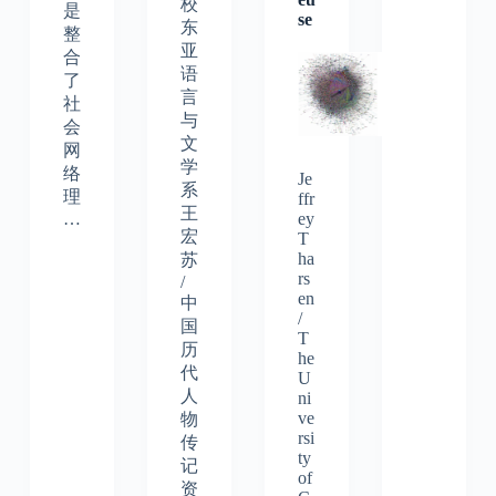
校
是
se
东
整
亚
合
语
了
言
社
与
会
文
网
学
络
Je
系
理
ffr
王
…
ey
宏
T
ha
苏
rs
/
en
中
/
国
T
历
he
代
U
人
ni
ve
物
rsi
传
ty
记
of
资