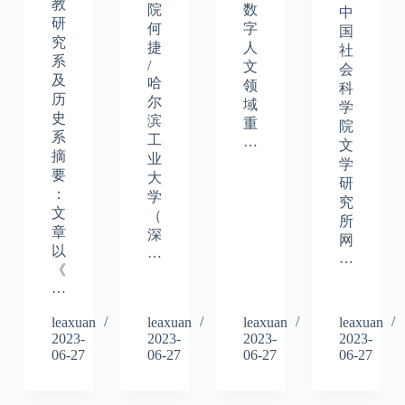
教
院
数
中
研
何
字
国
究
捷
人
社
系
/
文
会
及
哈
领
科
历
尔
域
学
史
滨
重
院
系
工
…
文
摘
业
学
要
大
研
：
学
究
文
（
所
章
深
网
以
…
…
《
…
leaxuan
leaxuan
leaxuan
leaxuan
2023-
2023-
2023-
2023-
06-27
06-27
06-27
06-27