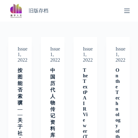
S
旧版存档
k
i
p
t
o
c
o
Issue
Issue
Issue
Issue
n
1,
1,
1,
1,
t
2022
2022
2022
2022
e
n
T
O
按
中
t
he
n
图
国
T
th
能
历
ex
e
否
代
tP
T
索
人
A
ec
骥
物
I
h
—
R
n
传
—
Vi
ol
记
e
og
关
资
w
y
于
料
er
of
社
库
(T
th