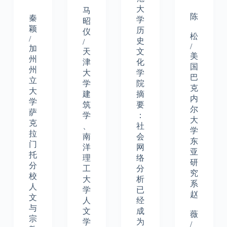
大
马
陈
秦
学
昭
颖
历
仪
松
/
史
/
/
加
天
文
美
州
津
化
国
州
大
学
巴
立
学
院
克
大
建
摘
内
学
筑
要
尔
萨
学
：
大
克
、
社
学
拉
南
会
东
门
洋
网
亚
托
理
络
研
分
工
分
究
校
大
析
系
人
学
已
赵
文
人
经
与
文
成
薇
宗
学
为
/