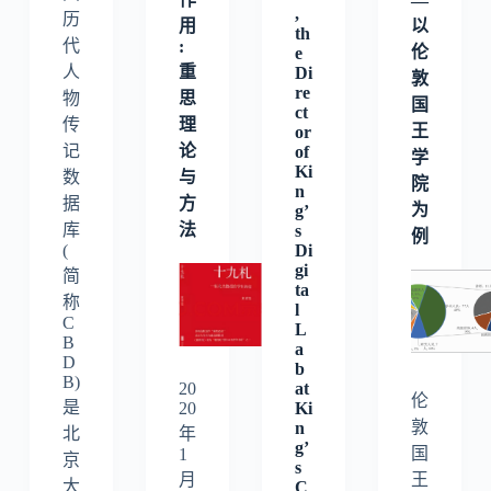
—
,
历
用
以
th
代
:
伦
e
重
人
Di
敦
re
思
物
国
ct
理
传
王
or
论
记
of
学
Ki
与
数
院
n
方
据
为
g’
法
库
s
例
Di
(
gi
简
ta
称
l
C
L
B
a
D
b
B)
at
20
伦
是
Ki
20
敦
n
北
年
g’
国
1
京
s
月
王
大
C