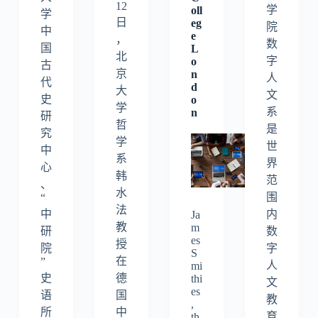
12
学
oll
学
日
eg
院
中
e
，
数
国
L
北
字
o
古
京
n
人
代
d
大
文
史
o
学
系
n
研
哲
是
究
学
世
中
系
界
心
韩
范
、
水
围
“
法
中
内
Ja
教
m
研
数
es
授
院
字
S
在
”
人
mi
史
德
thi
文
es
语
国
教
,
所
中
育
th