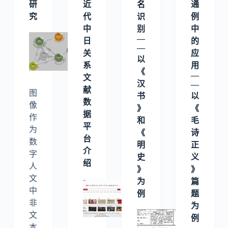
研
近
名
通
究
代
识
例
中
别
中
—
日
的
—
关
应
以
系
用
《
—
文
汉
—
献
图
书
以
数
像
》
《
据
作
和
毛
平
为
《
诗
台
数
明
正
介
字
史
义
绍
人
》
》
文
为
篇
中
例
题
非
为
文
例
本