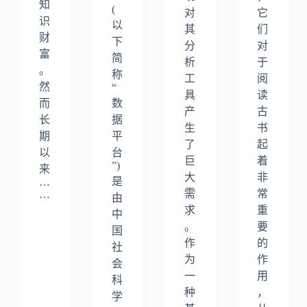
知
(
对
它
识
以
其
们
财
下
分
对
富
简
析
于
。
称
工
阅
然
“
具
读
而
数
产
古
长
据
生
书
期
平
了
起
以
台
巨
着
”)
来
大
非
是
…
需
常
…
由
求
重
中
。
要
国
作
的
社
为
作
会
一
用
科
种
，
学