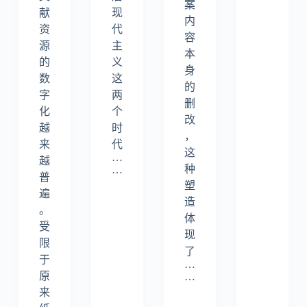
案
献
现
内
资
代
容
源
主
本
的
义
身
数
这
的
字
两
删
化
个
改
越
时
，
来
代
这
…
越
种
…
普
塑
遍
造
。
体
受
现
限
了
于
…
原
…
来