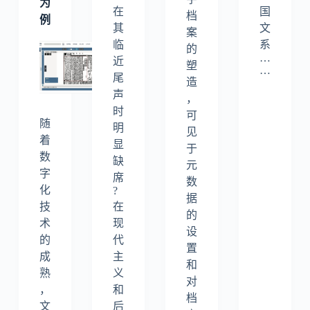
为
在
国
档
例
其
文
案
临
系
的
…
近
塑
…
尾
造
声
，
时
可
随
明
见
着
显
于
数
缺
元
字
席
数
化
?
据
技
在
的
术
现
设
的
代
置
成
主
和
熟
义
对
，
和
档
文
后