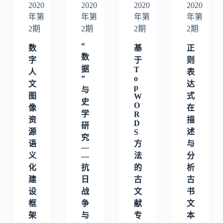
2020
2020
2020
2020
年第
年第
年第
年第
2期
2期
2期
2期
“
数
基
正
数
字
于
则
据
T
人
表
”
o
文
达
p
与
图
式
W
史
O
像
在
学
R
资
描
D
研
源
述
S
究
语
方
与
—
义
法
分
—
化
抗
的
析
建
日
古
古
设
战
文
书
框
争
献
文
架
与
专
本