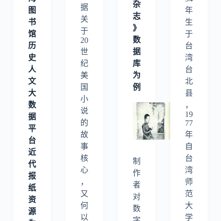
杂
据
图
年
志
关
书
生
》
于
馆
于
数
20
历
台
据
世
史
湾
库
纪
人
台
为
美
文
北
例
国
大
县
小
数
，
说
19
据
的
77
平
故
年
台
事
自
近
核
台
制
代
心
湾
作
报
，
师
者
纸
又
范
对
资
何
大
数
源
以
学
字