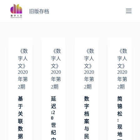
跳
旧版存档
过
内
容
《数
《数
《数
《数
字人
字人
字人
字人
文》
文》
文》
文》
2020
2020
2020
2020
年第
年第
年第
年第
2期
2期
2期
2期
基
延
数
简
于
迟
字
锦
:2
关
档
松
0
:
联
案
世
现
数
与
纪
地
据
民