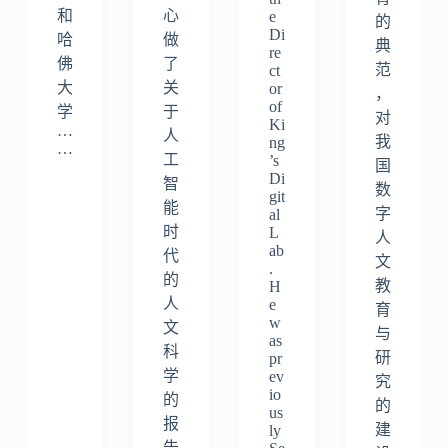
和
心
e
的
Di
哈
做
典
re
佛
了
范
ct
大
关
or
，
of
学
于
对
Ki
…
人
我
ng
…
工
’s
国
Di
智
数
git
能
字
al
时
L
人
ab
代
文
.
的
教
H
人
e
育
w
文
与
as
科
研
pr
学
ev
究
io
的
的
us
报
建
ly
告