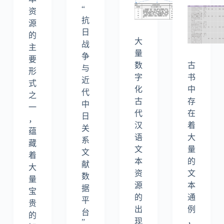
“
资
抗
源
日
的
大
战
主
量
争
要
数
古
与
形
字
书
近
式
化
中
代
之
古
存
中
一
代
在
日
，
汉
着
关
蕴
语
大
系
藏
文
量
文
着
本
的
献
大
资
文
数
量
源
本
据
宝
的
通
平
贵
出
例
台
的
现
，
”