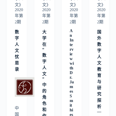
文》
文》
文》
文》
2020
2020
2020
2020
年第
年第
年第
年第
2期
2期
2期
2期
A
数
大
国
n
字
学
外
In
人
在
数
te
“
rv
文
字
ie
数
忧
人
w
字
思
文
wi
人
th
录
教
D
文
育
r.
”
与
Ja
中
m
研
的
es
究
S
角
探
m
色
it
析
中
和
hi
—
国
es
作