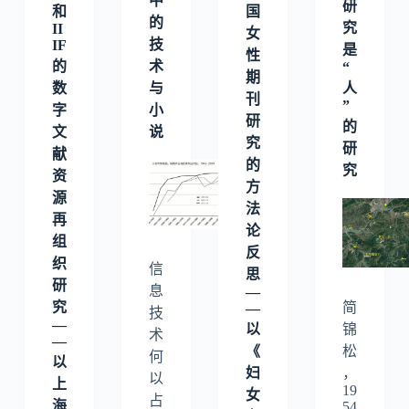
中
研
和
国
的
究
II
女
技
IF
是
性
的
术
“
期
数
与
人
刊
”
字
小
研
的
文
说
究
研
献
的
究
资
方
源
法
再
论
组
反
织
信
思
研
息
—
究
简
—
技
—
以
锦
术
—
《
松
何
以
妇
，
以
上
19
女
占
海
54