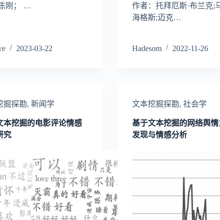
陈刚； …
作者：托拜厄斯·布兰克;马
海格斯;迈克…
ye
2023-03-22
Hadesom
2022-11-26
挖掘探勘
,
新闻学
文本挖掘探勘
,
社会学
文本挖掘的电影评论情感
基于文本挖掘的网络舆情
研究
发现与情感分析