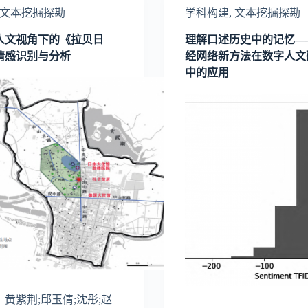
文本挖掘探勘
学科构建
,
文本挖掘探勘
人文视角下的《拉贝日
理解口述历史中的记忆—
情感识别与分析
经网络新方法在数字人文
中的应用
黄紫荆;邱玉倩;沈彤;赵