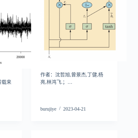
作者：沈哲旭,曾景杰,丁健,杨
转载来
亮,林鸿飞.；…
burujiye
2023-04-21