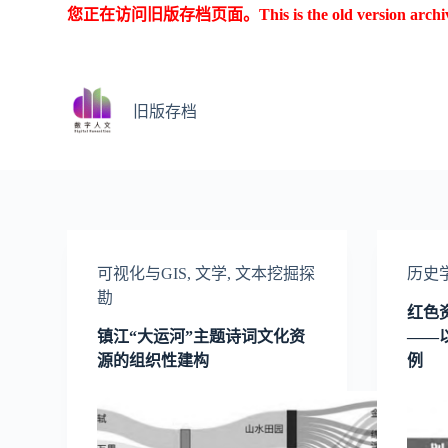
您正在访问旧版存档页面。This is the old version archive o
跳
过
内
容
旧版存档
可视化与GIS
,
文学
,
文本挖掘探
历史
勘
红色
镇江“大运河”主题诗词文化资
——
源的组织性建构
例