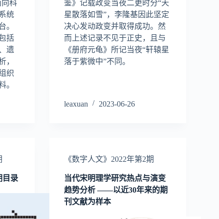
个面向科
鉴》记载政变当夜二更时分“天
系统
星散落如雪”，李隆基因此坚定
台。
决心发动政变并取得成功。然
包括
而上述记录不见于正史，且与
、遗
《册府元龟》所记当夜“轩辕星
析，
落于紫微中”不同。
组织
料。
leaxuan
2023-06-26
期
《数字人文》2022年第2期
期目录
当代宋明理学研究热点与演变
趋势分析 ——以近30年来的期
刊文献为样本